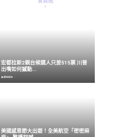
食買玩
宏都拉斯2親台候選人只差515票 川普
出嘴如何撼動...
admin
-
美國感恩節大出遊！全美航空「密密麻