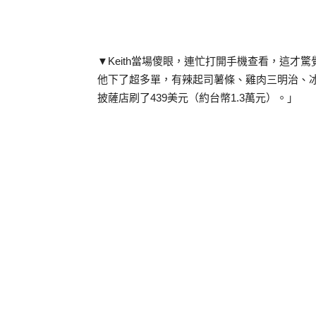
▼Keith當場傻眼，連忙打開手機查看，這才
他下了超多單，有辣起司薯條、雞肉三明治、
披薩店刷了439美元（約台幣1.3萬元）。」