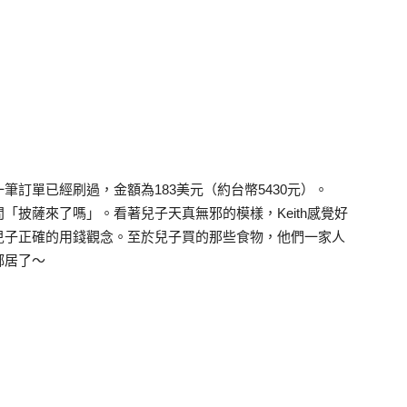
訂單已經刷過，金額為183美元（約台幣5430元）。
問「披薩來了嗎」。看著兒子天真無邪的模樣，Keith感覺好
兒子正確的用錢觀念。至於兒子買的那些食物，他們一家人
鄰居了～