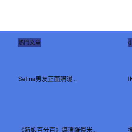
熱門文章
Selina男友正面照曝...
I
《新娘百分百》導演羅傑米...