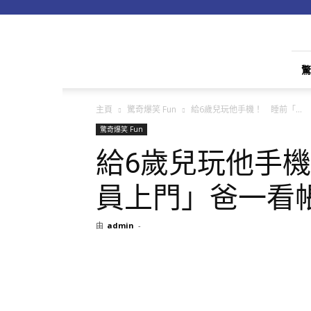
apple01
驚
主頁
驚奇爆笑 Fun
給6歲兒玩他手機！ 睡前「...
驚奇爆笑 Fun
給6歲兒玩他手
員上門」爸一看
由
admin
-