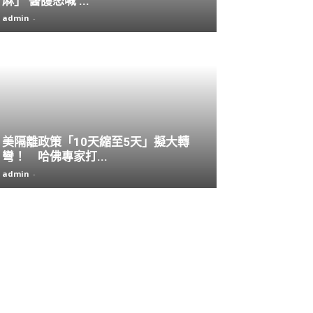
麻」 醫護怒喊 ...
admin
-
美隔離政策「10天縮至5天」擬大轉
彎！ 哈佛專家打...
admin
-