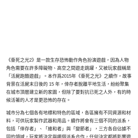
《垂死之光2》是一款生存恐怖動作角色扮演遊戲，因為人物
角色需要在許多障礙物、高空之間遊走跳躍，又被玩家戲稱是
「活屍跑酷遊戲」。本作爲2015年《垂死之光》之續作，故事
背景在活屍末日後的 15 年，倖存者脫離平地生活，紛紛聚集
在城市頂層建立新的家園，但除了要對抗已死之人外，有的時
候活著的人才是更恐怖的存在。
城市分為七個各有地標和特色的區域，各區擁有不同資源和材
料，可供玩家製作武器和用品。續作將會有三個不同的派系，
包括「倖存者」、「維和者」與「變節者」，三方各自佔據不
同的領域，玩家將決定與哪個派系合作，任何決定都將影響遊