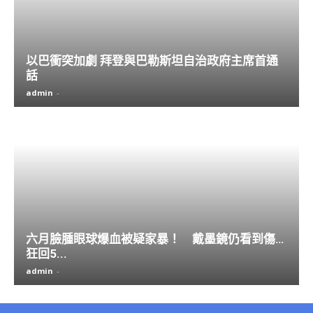
以巴衝突加劇 拜登與巴勒斯坦自治政府主席首通
話
admin
-
六月臉腫眼球爆血被疑家暴！ 戴墨鏡仍看到傷…
狂回5...
admin
-