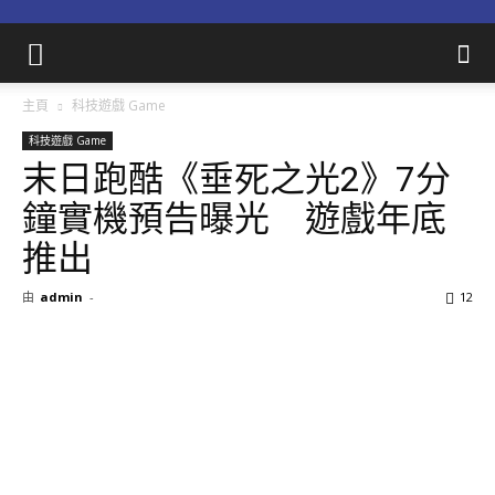
主頁
科技遊戲 Game
科技遊戲 Game
末日跑酷《垂死之光2》7分
鐘實機預告曝光 遊戲年底
推出
由
admin
-
12