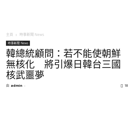
主頁
時事新聞 News
時事新聞 News
韓總統顧問：若不能使朝鮮
無核化 將引爆日韓台三國
核武噩夢
由
admin
-
18