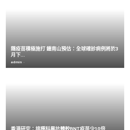
隨疫苗積極施打 鍾南山預估：全球確診病例將於3
月下...
admin
-
香港研究：接種科興抗體較BNT疫苗少10倍