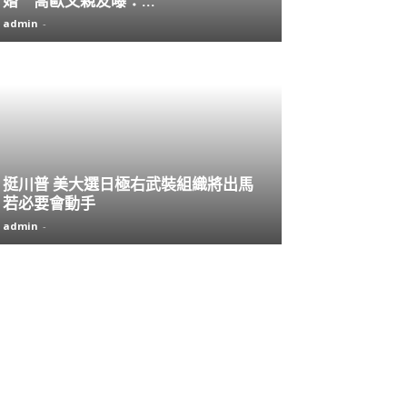
婚 喬歐文親友曝：...
admin
-
挺川普 美大選日極右武裝組織將出馬
若必要會動手
admin
-