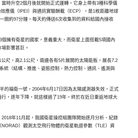
當時升空2個月後就開始正式運轉，它身上帶有3種科學儀
效應儀（IPEI）與通訊實驗酬載（ECP），是1枚距離地球
球一圈約97分鐘，每天約傳送6次收集到的資料給國內接收
3個擁有衛星的國家，意義重大，而衛星上面搭載5項國內
市場影響甚巨。
1公尺，高2.1公尺，兩邊各有5片展開的太陽能板，展長7.2
次系統（結構、推進、姿態控制、熱力控制、通訊、遙測與
半的福衛一號，2004年6月17日因為太陽感測器失效，正式
行，逐年下降，就這樣過了19年，終於在近日重返地球大
2018年11月起，我國衛星操控組團隊開始逐月分析、紀錄
NORAD）觀測太空飛行物體的衛星軌道參數（TLE）資