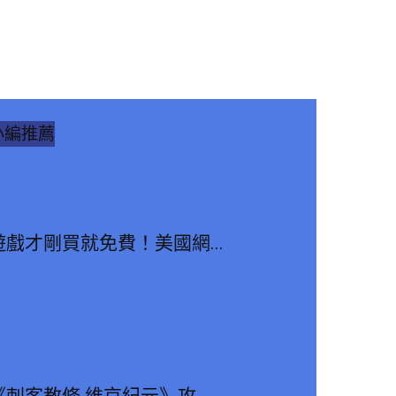
小編推薦
遊戲才剛買就免費！美國網...
《刺客教條 維京紀元》攻...