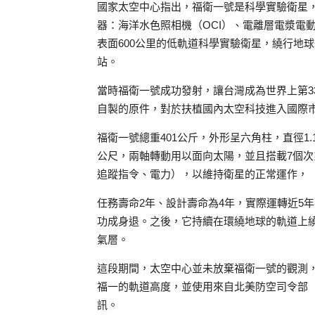
國家太空中心指出，福衛一號是科學實驗衛星，
器：海洋水色照相機（OCI）、電離層電漿電動
表面600公里的低軌道科學實驗衛星，繞行地
站。
當時福衛一號成功發射，讓台灣成為世界上第3
自製的原件，對於扶植國內太空科技進入國際
福衛一號總重401公斤，外形呈六角柱，直徑1.
公尺，兩軸轉動用以面向太陽，並且搭載7個
追蹤指令、電力），以維持衛星的正常運作，
任務壽命2年、設計壽命為4年，實際運轉近5年
功成身退。之後，它持續在環繞地球的軌道上繞
氣層。
這段期間，太空中心並未放棄福衛一號的觀測，
福一的軌道高度，並使用來自北美防空司令部（
訊。