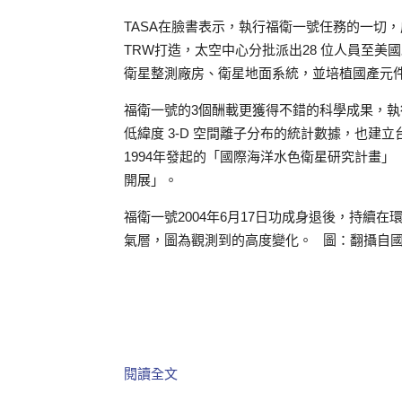
TASA在臉書表示，執行福衛一號任務的一切
TRW打造，太空中心分批派出28 位人員至
衛星整測廠房、衛星地面系統，並培植國產元
福衛一號的3個酬載更獲得不錯的科學成果，
低緯度 3-D 空間離子分布的統計數據，也建
1994年發起的「國際海洋水色衛星研究計畫」
開展」。
福衛一號2004年6月17日功成身退後，持續
氣層，圖為觀測到的高度變化。 圖：翻攝自
閱讀全文