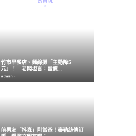
食買玩
竹市早餐店、麵線攤「主動降5
元」！ 老闆坦言：蛋價...
admin
-
前男友「抖森」剛當爸！泰勒絲傳訂