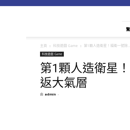
apple01
驚
主頁
科技遊戲 Game
第1顆人造衛星！福衛一號除..
科技遊戲 Game
第1顆人造衛星！
返大氣層
由
admin
-