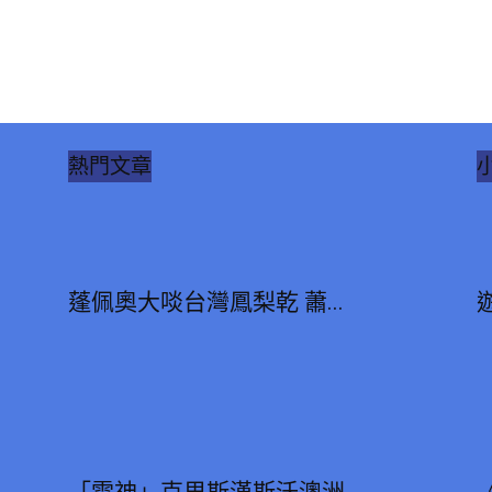
熱門文章
蓬佩奧大啖台灣鳳梨乾 蕭...
「雷神」克里斯漢斯沃澳洲...