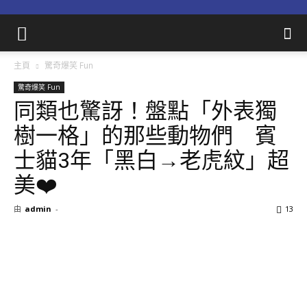
主頁
驚奇爆笑 Fun
驚奇爆笑 Fun
同類也驚訝！盤點「外表獨
樹一格」的那些動物們 賓
士貓3年「黑白→老虎紋」超
美❤️
由
admin
-
13