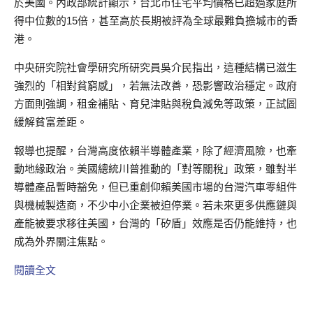
於美國。內政部統計顯示，台北市住宅平均價格已超過家庭所
得中位數的15倍，甚至高於長期被評為全球最難負擔城市的香
港。
中央研究院社會學研究所研究員吳介民指出，這種結構已滋生
強烈的「相對貧窮感」，若無法改善，恐影響政治穩定。政府
方面則強調，租金補貼、育兒津貼與稅負減免等政策，正試圖
緩解貧富差距。
報導也提醒，台灣高度依賴半導體產業，除了經濟風險，也牽
動地緣政治。美國總統川普推動的「對等關稅」政策，雖對半
導體產品暫時豁免，但已重創仰賴美國市場的台灣汽車零組件
與機械製造商，不少中小企業被迫停業。若未來更多供應鏈與
產能被要求移往美國，台灣的「矽盾」效應是否仍能維持，也
成為外界關注焦點。
閱讀全文