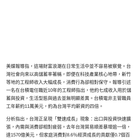
美媒報導指，這場財富浪潮在日常生活中並不容易被察覺。台
灣社會向來以高儲蓄率著稱，即便在科技產業核心地帶，新竹
等地的工程師收入大幅成長，消費行為卻相對保守。報導引述
一名在台積電任職近10年的工程師指出，他約七成收入用於儲
蓄與投資，生活型態與過去並無明顯差異。台積電非主管職員
工年薪約11萬美元，約為台灣平均薪資的四倍。
分析指出，台灣正呈現「雙速成長」現象：出口與投資快速擴
張，內需與消費卻相對疲弱。去年台灣貿易順差暴增逾一倍，
達1570億美元，但家庭消費對8.6％經濟成長的貢獻僅0.7個百