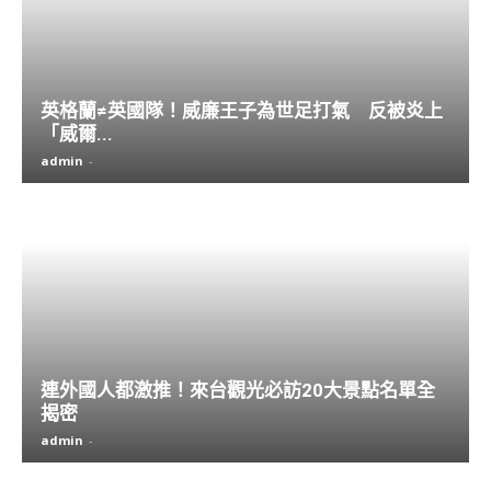
英格蘭≠英國隊！威廉王子為世足打氣 反被炎上
「威爾...
admin
-
連外國人都激推！來台觀光必訪20大景點名單全
揭密
admin
-