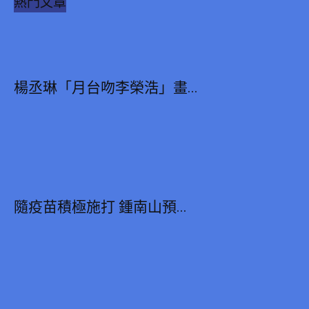
熱門文章
楊丞琳「月台吻李榮浩」畫...
隨疫苗積極施打 鍾南山預...