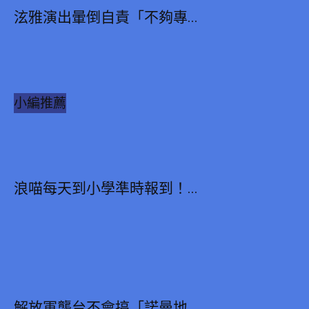
泫雅演出暈倒自責「不夠專...
小編推薦
浪喵每天到小學準時報到！...
解放軍襲台不會搞「諾曼地...