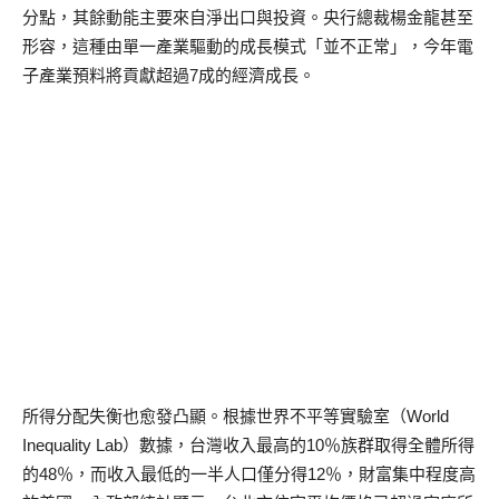
分點，其餘動能主要來自淨出口與投資。央行總裁楊金龍甚至
形容，這種由單一產業驅動的成長模式「並不正常」，今年電
子產業預料將貢獻超過7成的經濟成長。
所得分配失衡也愈發凸顯。根據世界不平等實驗室（World
Inequality Lab）數據，台灣收入最高的10％族群取得全體所得
的48％，而收入最低的一半人口僅分得12％，財富集中程度高