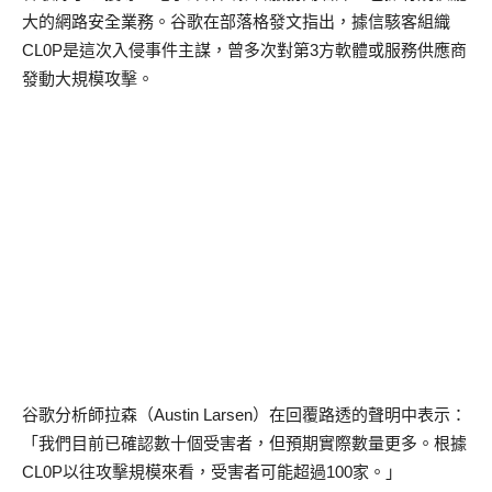
大的網路安全業務。谷歌在部落格發文指出，據信駭客組織
CL0P是這次入侵事件主謀，曾多次對第3方軟體或服務供應商
發動大規模攻擊。
谷歌分析師拉森（Austin Larsen）在回覆路透的聲明中表示：
「我們目前已確認數十個受害者，但預期實際數量更多。根據
CL0P以往攻擊規模來看，受害者可能超過100家。」