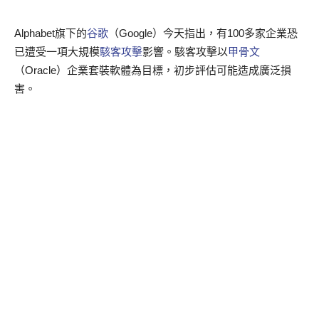
Alphabet旗下的
谷歌
（Google）今天指出，有100多家企業恐
已遭受一項大規模
駭客攻擊
影響。駭客攻擊以
甲骨文
（Oracle）企業套裝軟體為目標，初步評估可能造成廣泛損
害。