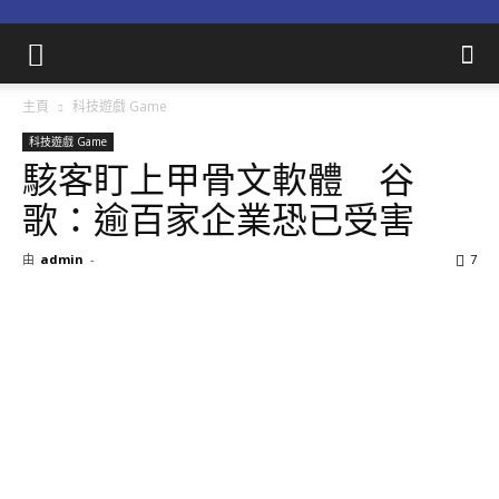
主頁
科技遊戲 Game
科技遊戲 Game
駭客盯上甲骨文軟體 谷
歌：逾百家企業恐已受害
由
admin
-
7