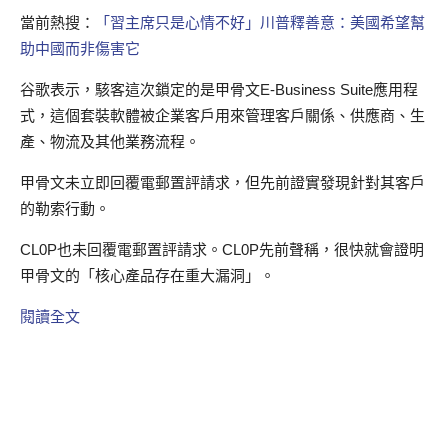
當前熱搜：
「習主席只是心情不好」川普釋善意：美國希望幫
助中國而非傷害它
谷歌表示，駭客這次鎖定的是甲骨文E-Business Suite應用程
式，這個套裝軟體被企業客戶用來管理客戶關係、供應商、生
產、物流及其他業務流程。
甲骨文未立即回覆電郵置評請求，但先前證實發現針對其客戶
的勒索行動。
CL0P也未回覆電郵置評請求。CL0P先前聲稱，很快就會證明
甲骨文的「核心產品存在重大漏洞」。
閱讀全文