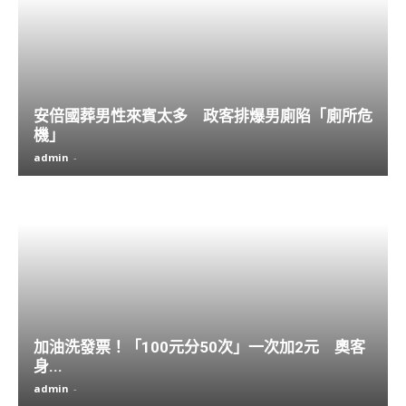
安倍國葬男性來賓太多 政客排爆男廁陷「廁所危
機」
admin
-
加油洗發票！「100元分50次」一次加2元 奧客
身...
admin
-