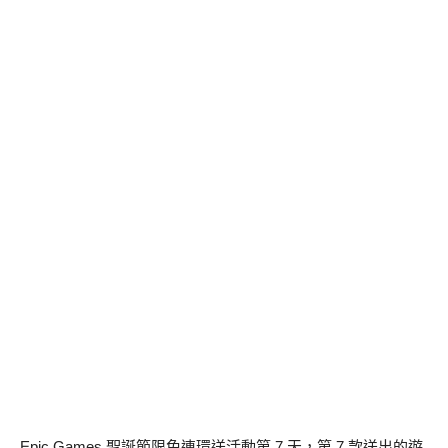
Epic Games 聖誕節限免連環送活動第 7 天，第 7 款送出的遊