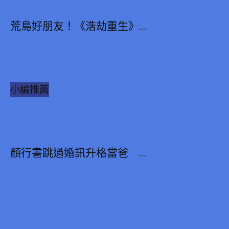
荒島好朋友！《浩劫重生》...
小編推薦
顏行書跳過婚訊升格當爸 ...