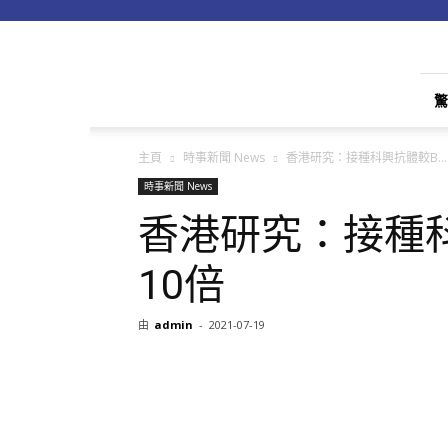
apple01
驚
主頁
時事新聞 News
香港研究：接種科興抗體較B...
時事新聞 News
香港研究：接種科
10倍
由
admin
-
2021-07-19