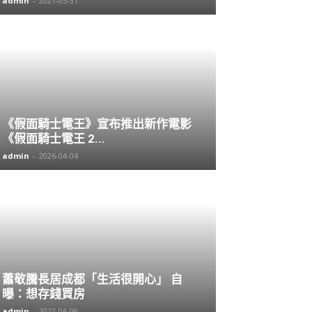
admin
-
2021-05-31
《假面騎士電王》宣布推出新作電影
《假面騎士電王 2...
admin
-
2026-04-04
蕭敬騰長居成都「生活很開心」 自
曝：想存錢買房
admin
-
2022-06-09