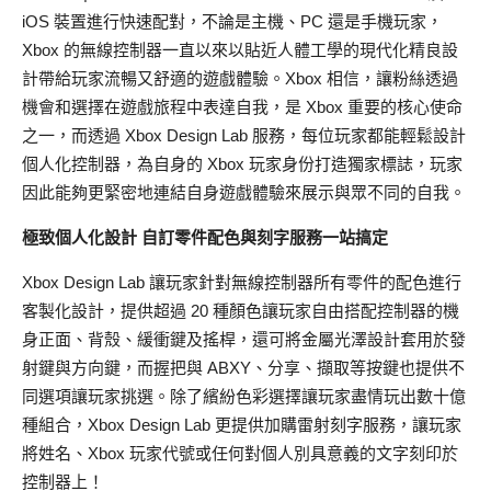
iOS 裝置進行快速配對，不論是主機、PC 還是手機玩家，
Xbox 的無線控制器一直以來以貼近人體工學的現代化精良設
計帶給玩家流暢又舒適的遊戲體驗。Xbox 相信，讓粉絲透過
機會和選擇在遊戲旅程中表達自我，是 Xbox 重要的核心使命
之一，而透過 Xbox Design Lab 服務，每位玩家都能輕鬆設計
個人化控制器，為自身的 Xbox 玩家身份打造獨家標誌，玩家
因此能夠更緊密地連結自身遊戲體驗來展示與眾不同的自我。
極致個人化設計 自訂零件配色與刻字服務一站搞定
Xbox Design Lab 讓玩家針對無線控制器所有零件的配色進行
客製化設計，提供超過 20 種顏色讓玩家自由搭配控制器的機
身正面、背殼、緩衝鍵及搖桿，還可將金屬光澤設計套用於發
射鍵與方向鍵，而握把與 ABXY、分享、擷取等按鍵也提供不
同選項讓玩家挑選。除了繽紛色彩選擇讓玩家盡情玩出數十億
種組合，Xbox Design Lab 更提供加購雷射刻字服務，讓玩家
將姓名、Xbox 玩家代號或任何對個人別具意義的文字刻印於
控制器上！