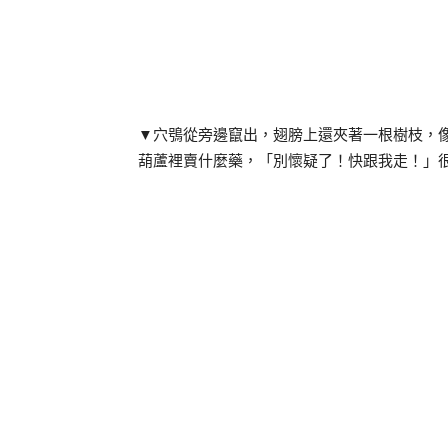
▼穴鴞從旁邊竄出，翅膀上還夾著一根樹枝，
葫蘆裡賣什麼藥，「別懷疑了！快跟我走！」