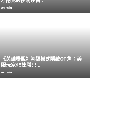
才剛見過伊莉莎白...
admin
-
《英雄聯盟》阿福模式隱藏OP角：美
服玩家95連勝只...
admin
-