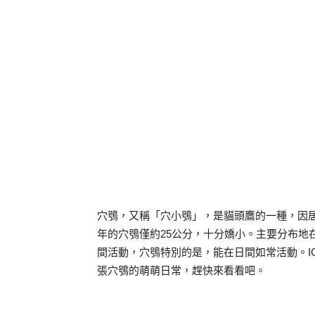
穴鴞，又稱「穴小鴞」，是貓頭鷹的一種，因
年的穴鴞僅約25公分，十分嬌小。主要分布地
間活動，穴鴞特別的是，能在日間如常活動。IG
張穴鴞的萌萌日常，趕快來看看吧。