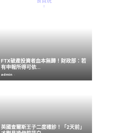
食買玩
FTX破產投資者血本無歸！財政部：若
有申報所得可依...
admin
-
英國查爾斯王子二度確診！「2天前」