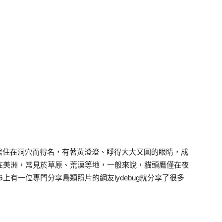
居住在洞穴而得名，有著黃澄澄、睜得大大又圓的眼睛，成
在美洲，常見於草原、荒漠等地，一般來說，貓頭鷹僅在夜
上有一位專門分享鳥類照片的網友lydebug就分享了很多