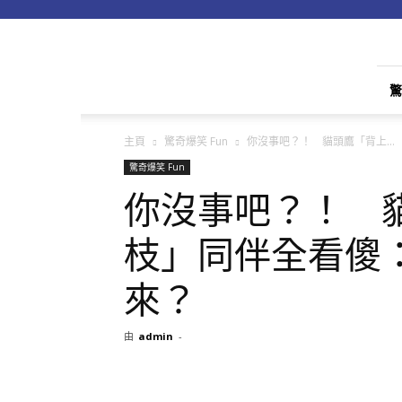
apple01
驚
主頁
驚奇爆笑 Fun
你沒事吧？！ 貓頭鷹「背上...
驚奇爆笑 Fun
你沒事吧？！ 
枝」同伴全看傻
來？
由
admin
-