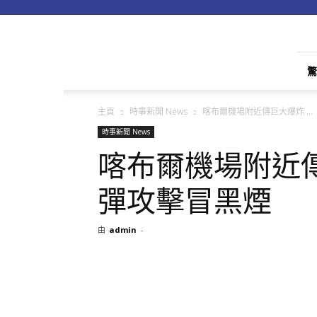
apple01
驚
主頁
時事新聞 News
喀布爾機場附近傳巨大爆炸 ...
時事新聞 News
喀布爾機場附近
彈攻擊冒黑煙
由
admin
-