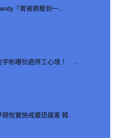
Sandy「胃被擠壓到一...
金宇彬曝抗癌停工心境！ ...
尹錫悅實施戒嚴恐違憲 韓...