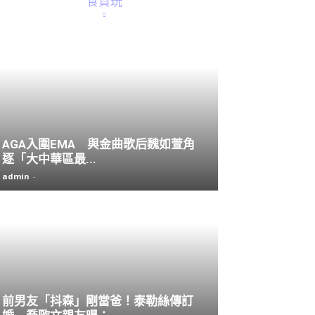
食買玩
AGA入圍EMA 與金曲歌后魏如萱角
逐「大中華區最...
admin
-
前男友「抖森」剛當爸！泰勒絲傳訂