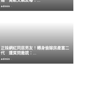
婚 喬歐文親友曝：...
admin
-
正妹網紅同居男友！轉身偷嫁房產富二
代 遭質問撒謊：...
admin
-