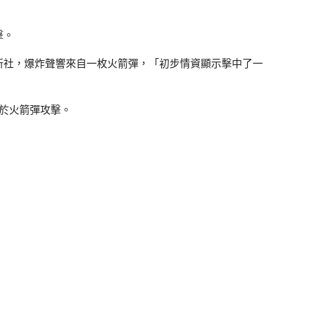
擊。
新社，爆炸聲響來自一枚火箭彈，「初步情資顯示擊中了一
於火箭彈攻擊。