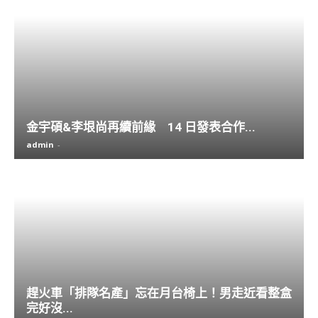
金宇碩&李垠尚再續前緣 14 日發表合作...
admin
-
趕火車「排隊名產」忘在月台椅上！男走近看整盒
完好沒...