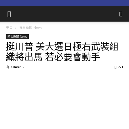
主頁
時事新聞 News
時事新聞 News
挺川普 美大選日極右武裝組
織將出馬 若必要會動手
由
admin
-
221