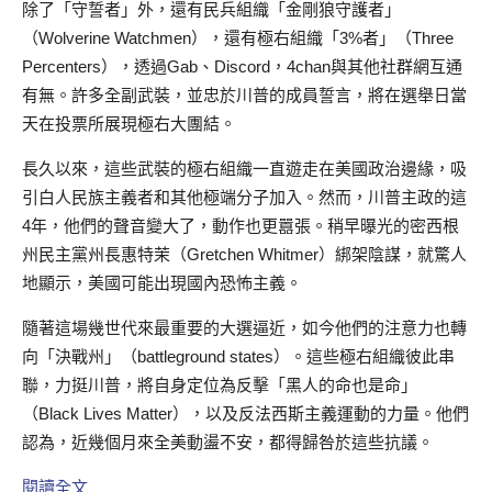
除了「守誓者」外，還有民兵組織「金剛狼守護者」
（Wolverine Watchmen），還有極右組織「3%者」（Three
Percenters），透過Gab、Discord，4chan與其他社群網互通
有無。許多全副武裝，並忠於川普的成員誓言，將在選舉日當
天在投票所展現極右大團結。
長久以來，這些武裝的極右組織一直遊走在美國政治邊緣，吸
引白人民族主義者和其他極端分子加入。然而，川普主政的這
4年，他們的聲音變大了，動作也更囂張。稍早曝光的密西根
州民主黨州長惠特茉（Gretchen Whitmer）綁架陰謀，就驚人
地顯示，美國可能出現國內恐怖主義。
隨著這場幾世代來最重要的大選逼近，如今他們的注意力也轉
向「決戰州」（battleground states）。這些極右組織彼此串
聯，力挺川普，將自身定位為反擊「黑人的命也是命」
（Black Lives Matter），以及反法西斯主義運動的力量。他們
認為，近幾個月來全美動盪不安，都得歸咎於這些抗議。
閱讀全文