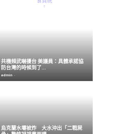
食買玩
共機頻武嚇擾台 美議員：具體承諾協
防台灣的時候到了...
admin
-
烏克蘭水壩被炸 大水沖出「二戰屍