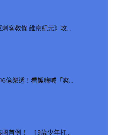
《刺客教條 維京紀元》攻...
中6億樂透！看護嗨喊「爽...
泰國首例！ 19歲少年打...