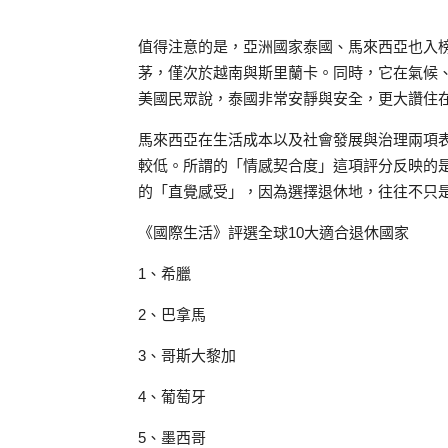
值得注意的是，亞洲國家泰國、馬來西亞也入
茅，僅次於越南與斯里蘭卡。同時，它在氣候
美國民眾說，泰國非常安靜與安全，更大讚住
馬來西亞在生活成本以及社會發展與治理兩項表現突出，
較低。所謂的「情感契合度」這項評分反映的
的「直覺感受」，因為選擇退休地，往往不只
《國際生活》評選全球10大適合退休國家
1、希臘
2、巴拿馬
3、哥斯大黎加
4、葡萄牙
5、墨西哥