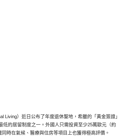
onal Living）近日公布了年度退休聖地，希臘的「黃金簽證」
且門檻最低的居留制度之一。外國人只需投資至少25萬歐元（約
臘同時在氣候、醫療與住房等項目上也獲得極高評價。