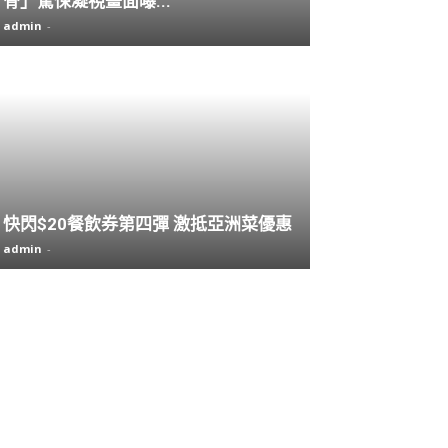
骨」驚悚凝視畫面曝...
admin
-
快閃$20餐飲券第四彈 激抵亞洲菜優惠
admin
-