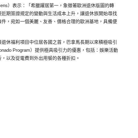
Stevens）表示：「希臘躍居第一，象徵著歐洲退休版圖的轉
但近期簽證規定的變動與生活成本上升，讓退休族開始尋找
條件，宛如一個美麗、友善、價格合理的歐洲基地，具備便
與退休福利項目中位居各國之首，巴拿馬長期以來積極吸引
nado Program）提供極具吸引力的優惠，包括：娛樂活動
折，以及從電費到外出用餐的各種折扣。