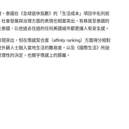
榜，泰國在《全球退休指數》的「生活成本」項目中名列前
、社會發展與治理方面的表現也相當突出，有移居至泰國的
在泰國，比他過去住過的任何美國城市都更讓人有安全感。
但在情感契合度（affinity ranking）方面得分相對
是外籍人士融入當地生活的難易度，以及《國際生活》所說
是理性的決定，也關乎情感上的歸屬。