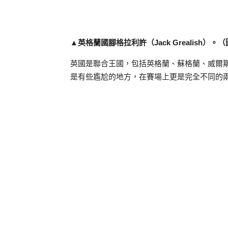
▲英格蘭國腳格拉利許（Jack Grealish）。
英國是聯合王國，包括英格蘭、蘇格蘭、威爾
是有些尷尬的地方，在賽場上更是完全不同的