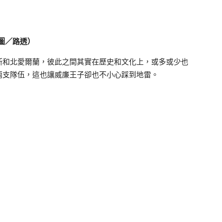
（圖／路透）
斯和北愛爾蘭，彼此之間其實在歷史和文化上，或多或少也
兩支隊伍，這也讓威廉王子卻也不小心踩到地雷。