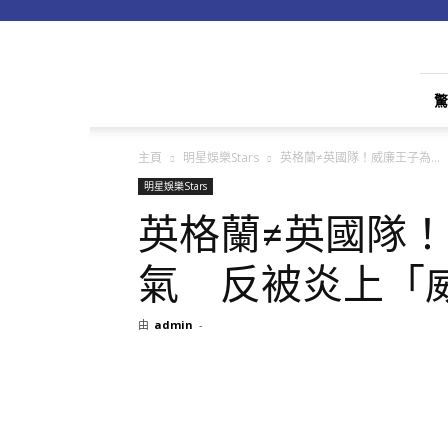
apple01
驚
主頁
明星娛樂Stars
英格蘭≠英國隊！威廉王子為...
明星娛樂Stars
英格蘭≠英國隊
氣 反被炎上「
由
admin
-