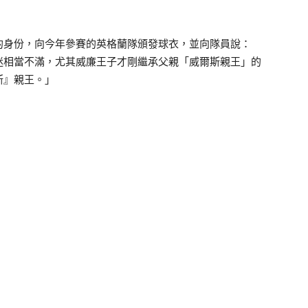
的身份，向今年參賽的英格蘭隊頒發球衣，並向隊員說：
迷相當不滿，尤其威廉王子才剛繼承父親「威爾斯親王」的
斯』親王。」