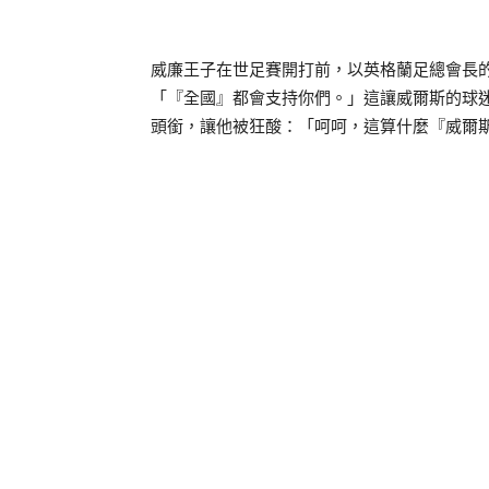
威廉王子在世足賽開打前，以英格蘭足總會長
「『全國』都會支持你們。」這讓威爾斯的球
頭銜，讓他被狂酸：「呵呵，這算什麼『威爾