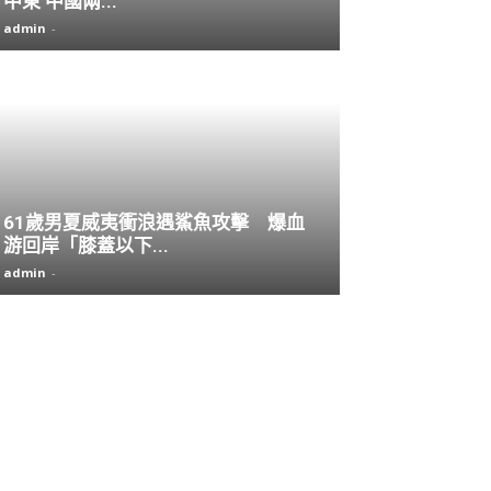
中東 中國兩...
admin
-
61歲男夏威夷衝浪遇鯊魚攻擊 爆血
游回岸「膝蓋以下...
admin
-