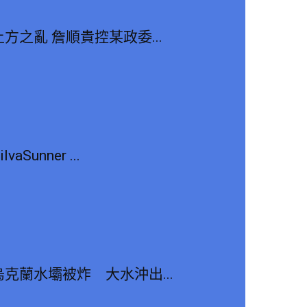
土方之亂 詹順貴控某政委...
ilvaSunner ...
烏克蘭水壩被炸 大水沖出...