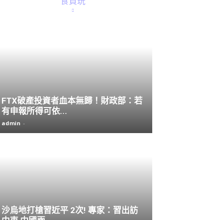
食買玩
FTX破產投資者血本無歸！財政部：若
有申報所得可依...
admin
-
沙烏地打槍習近平 2次! 專家：習出訪