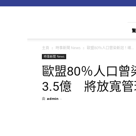
apple01
驚
主頁
時事新聞 News
歐盟80％人口曾染新冠！確...
時事新聞 News
歐盟80％人口
3.5億 將放寬
由
admin
-