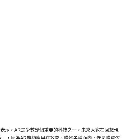
時表示，
AR
是少數幾個重要的科技之一，未來大家在回想現
活」，因為
AR
能夠應用在教育、購物各種面向，像是購買傢