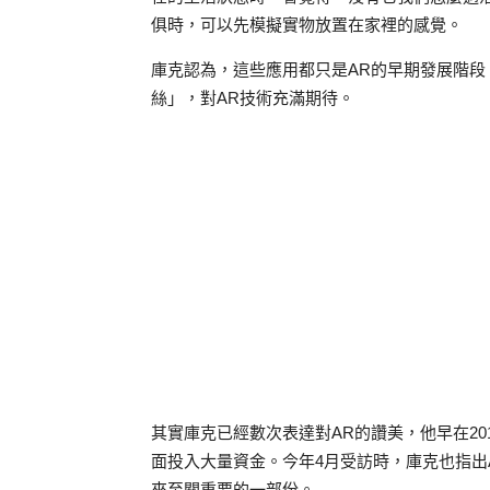
俱時，可以先模擬實物放置在家裡的感覺。
庫克認為，這些應用都只是
AR
的早期發展階段
絲」，對
AR
技術充滿期待。
其實庫克已經數次表達對
AR
的讚美，他早在
20
面投入大量資金。今年
4
月受訪時，庫克也指出
來至關重要的一部份。