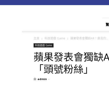
apple01
驚
主頁
科技遊戲 Game
蘋果發表會獨缺AR！庫克仍...
科技遊戲 Game
蘋果發表會獨缺
「頭號粉絲」
由
admin
-