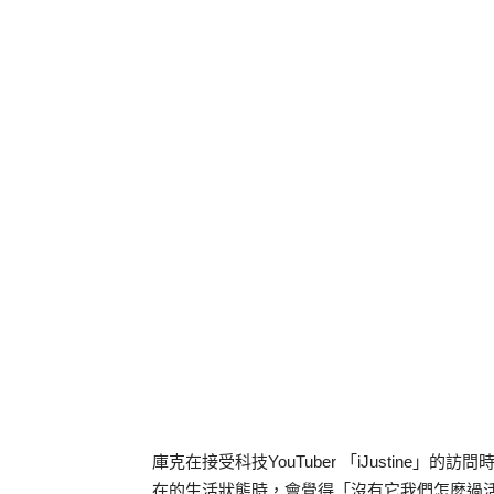
庫克在接受科技
YouTuber
「
iJustine
」的訪問
在的生活狀態時，會覺得「沒有它我們怎麼過