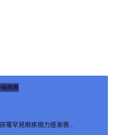
小編推薦
3孩罹罕見眼疾視力逐漸喪...