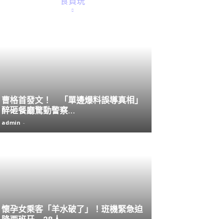
食買玩
曹格首發文！ 「單邊爆料誤導真相」
醉砸餐廳驚動警察...
admin
-
懷孕女乘客「羊水破了」！班機緊急迫