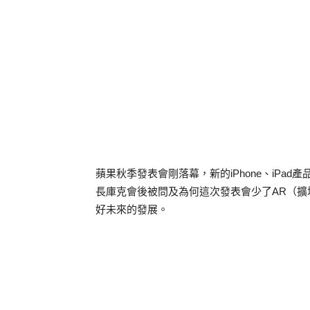
蘋果秋季發表會剛落幕，新的
iPhone
、
iPad
產
長庫克會後被問及為何這次發表會少了
AR
（擴
好未來的發展。